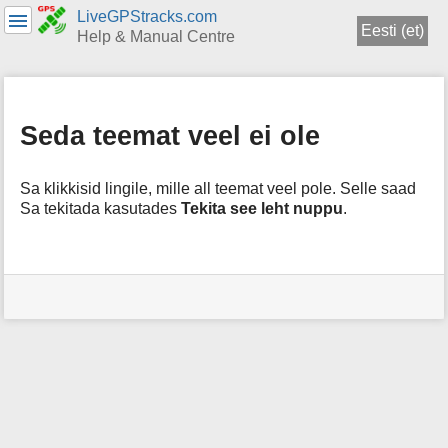
LiveGPStracks.com
Eesti (et)
Help & Manual Centre
menus
and
quick
Seda teemat veel ei ole
search
Sa klikkisid lingile, mille all teemat veel pole. Selle saad
Sa tekitada kasutades
Tekita see leht nuppu
.
Kasutaja
tarvikud