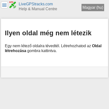
LiveGPStracks.com
Magyar (hu)
Help & Manual Centre
menus
and
quick
Ilyen oldal még nem létezik
search
Egy nem létező oldalra tévedtél. Létrehozhatod az
Oldal
létrehozása
gombra kattintva.
Felhasználói
eszközök