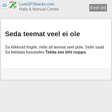
LiveGPStracks.com
Eesti (et)
Help & Manual Centre
menus
and
quick
Seda teemat veel ei ole
search
Sa klikkisid lingile, mille all teemat veel pole. Selle saad
Sa tekitada kasutades
Tekita see leht nuppu
.
Kasutaja
tarvikud