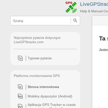
LiveGPStra
Help & Manual Ce
menus
quick
search
and
quick
search
Ta 
Najczęstsze pytania dotyczące
LiveGPStracks.com
Jeste
Typowe pytania
Ty
Platforma monitorowania GPS
Strona internetowa
St
Mobilny dyspozytor (Android)
Mo
Aplikacja GPS Tracker w czasie
Ap