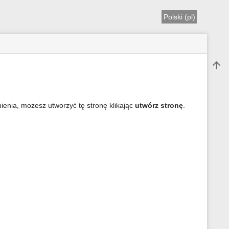
Polski (pl)
Do gó
nienia, możesz utworzyć tę stronę klikając
utwórz stronę
.