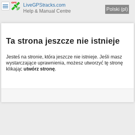
LiveGPStracks.com
Polski (pl)
Help & Manual Centre
menus
and
quick
Ta strona jeszcze nie istnieje
search
Jesteś na stronie, która jeszcze nie istnieje. Jeśli masz
wystarczające uprawnienia, możesz utworzyć tę stronę
klikając
utwórz stronę
.
Narzędzia
użytkownika