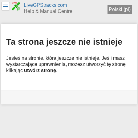
LiveGPStracks.com
Polski (pl)
Help & Manual Centre
menus
and
quick
Ta strona jeszcze nie istnieje
search
Jesteś na stronie, która jeszcze nie istnieje. Jeśli masz
wystarczające uprawnienia, możesz utworzyć tę stronę
klikając
utwórz stronę
.
Narzędzia
użytkownika