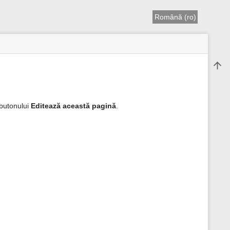
Română (ro)
La în
 butonului
Editează această pagină
.