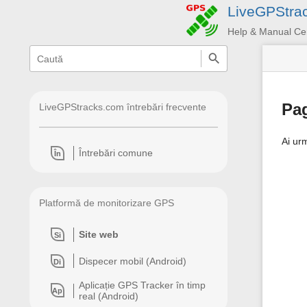
LiveGPStra
Help & Manual Ce
menus
quick
search
and
quick
search
Pag
LiveGPStracks.com întrebări frecvente
Ai ur
Întrebări comune
În
Platformă de monitorizare GPS
Site web
Si
Dispecer mobil (Android)
Di
Aplicație GPS Tracker în timp
Ap
real (Android)