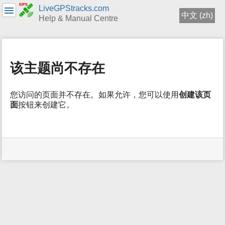
LiveGPStracks.com
中文 (zh)
Help & Manual Centre
menus
and
quick
该主题尚不存在
search
您访问的页面并不存在。如果允许，您可以使用
创建该页
面
按钮来创建它。
用
户
工
具