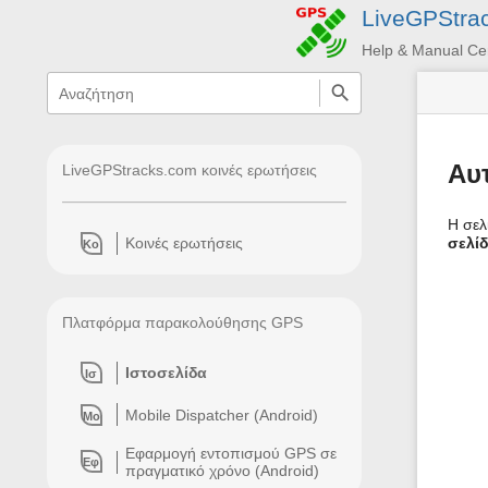
LiveGPStra
Help & Manual Ce
menus
quick
search
and
quick
search
Αυ
LiveGPStracks.com κοινές ερωτήσεις
Η σελ
σελί
Κοινές ερωτήσεις
Κο
Πλατφόρμα παρακολούθησης GPS
Ιστοσελίδα
Ισ
Mobile Dispatcher (Android)
Mo
Εφαρμογή εντοπισμού GPS σε
Εφ
πραγματικό χρόνο (Android)