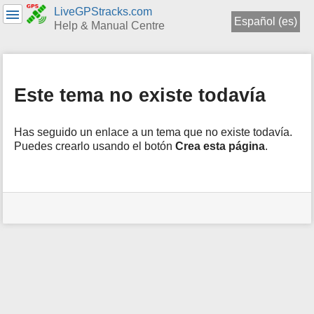
LiveGPStracks.com
Español (es)
Help & Manual Centre
menues
y
búsqueda
Este tema no existe todavía
rápida
Has seguido un enlace a un tema que no existe todavía.
Puedes crearlo usando el botón
Crea esta página
.
Herramientas
de
usuario