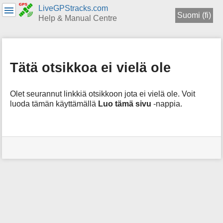
LiveGPStracks.com
Suomi (fi)
Help & Manual Centre
menus
and
quick
Tätä otsikkoa ei vielä ole
search
Olet seurannut linkkiä otsikkoon jota ei vielä ole. Voit
luoda tämän käyttämällä
Luo tämä sivu
-nappia.
Käyttäjän
työkalut