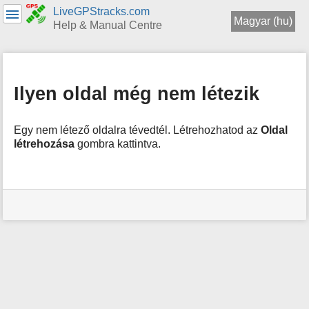
LiveGPStracks.com
Magyar (hu)
Help & Manual Centre
menus
and
quick
Ilyen oldal még nem létezik
search
Egy nem létező oldalra tévedtél. Létrehozhatod az
Oldal
létrehozása
gombra kattintva.
Felhasználói
eszközök