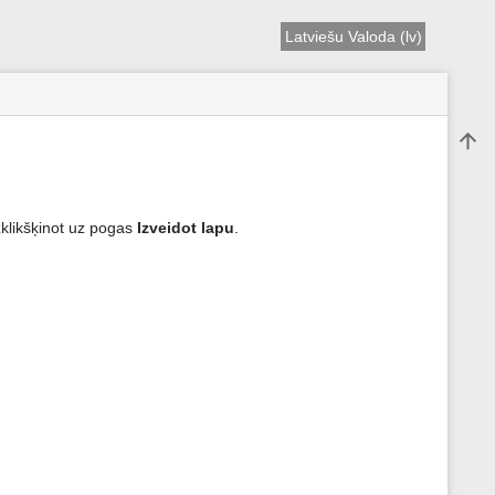
Latviešu Valoda (lv)
Atpak
 uzklikšķinot uz pogas
Izveidot lapu
.