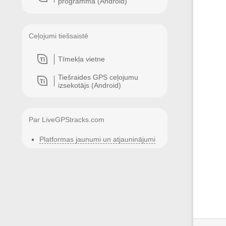
programma (Android)
Ceļojumi tiešsaistē
Tīmekļa vietne
Tī
Tiešraides GPS ceļojumu
Ti
izsekotājs (Android)
Par LiveGPStracks.com
Platformas jaunumi un atjauninājumi