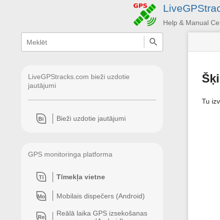
LiveGPStra
Help & Manual Ce
menus
quick
search
and
quick
search
Šķi
LiveGPStracks.com bieži uzdotie
jautājumi
Tu izv
Bieži uzdotie jautājumi
Bi
GPS monitoringa platforma
Tīmekļa vietne
Tī
Mobilais dispečers (Android)
Mo
Reālā laika GPS izsekošanas
Re