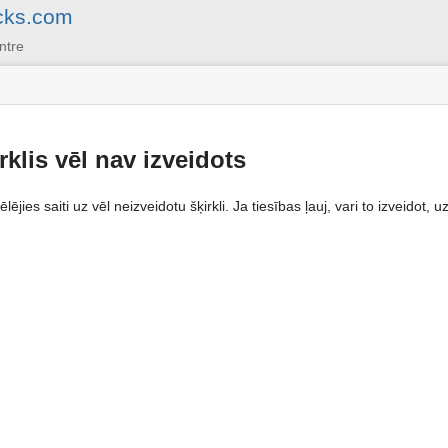
cks.com
ntre
rklis vēl nav izveidots
ēlējies saiti uz vēl neizveidotu šķirkli. Ja tiesības ļauj, vari to izveidot,