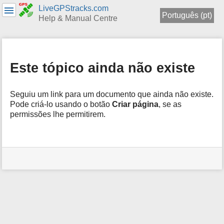
LiveGPStracks.com
Português (pt)
Help & Manual Centre
menus
and
quick
Este tópico ainda não existe
search
Seguiu um link para um documento que ainda não existe.
Pode criá-lo usando o botão
Criar página
, se as
permissões lhe permitirem.
Ferramentas
de
Utilizador