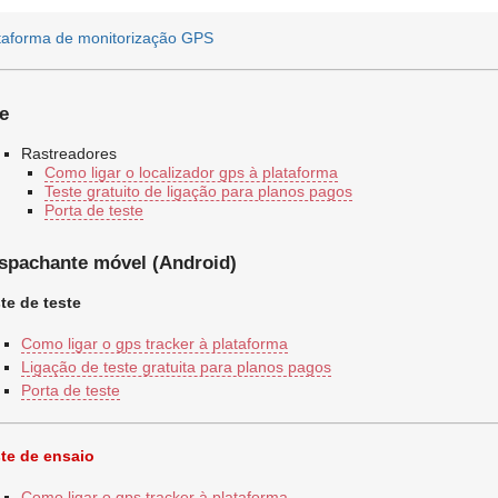
taforma de monitorização GPS
e
Rastreadores
Como ligar o localizador gps à plataforma
Teste gratuito de ligação para planos pagos
Porta de teste
spachante móvel (Android)
te de teste
Como ligar o gps tracker à plataforma
Ligação de teste gratuita para planos pagos
Porta de teste
te de ensaio
Como ligar o gps tracker à plataforma