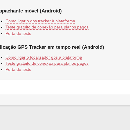
spachante móvel (Android)
Como ligar o gps tracker à plataforma
Teste gratuito de conexão para planos pagos
Porta de teste
licação GPS Tracker em tempo real (Android)
Como ligar o localizador gps à plataforma
Teste gratuito de conexão para planos pagos
Porta de teste
tas