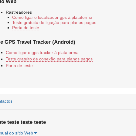
tio Web
Rastreadores
Como ligar o localizador gps à plataforma
Teste gratuito de ligação para planos pagos
Porta de teste
ve GPS Travel Tracker (Android)
Como ligar o gps tracker à plataforma
Teste gratuito de conexão para planos pagos
Porta de teste
tactos
te teste teste teste
ual do sítio Web