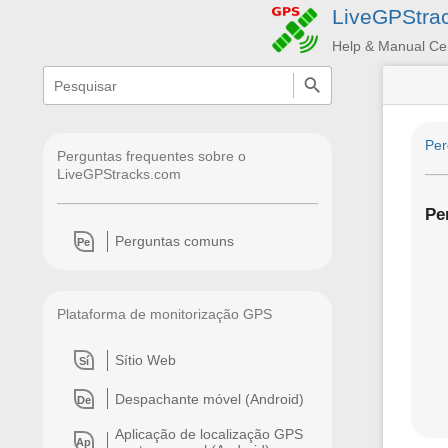
LiveGPStra
Help & Manual Ce
menus
quick
search
and
quick
search
Per
Perguntas frequentes sobre o
LiveGPStracks.com
Pe
Perguntas comuns
Pe
Plataforma de monitorização GPS
Sítio Web
Sí
Despachante móvel (Android)
De
Aplicação de localização GPS
Ap