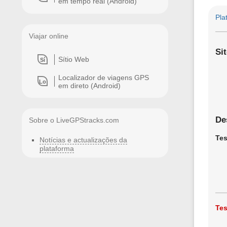
em tempo real (Android)
Pla
Viajar online
Sit
Sítio Web
Sí
Localizador de viagens GPS
Lo
em direto (Android)
De
Sobre o LiveGPStracks.com
Tes
Notícias e actualizações da
plataforma
Tes