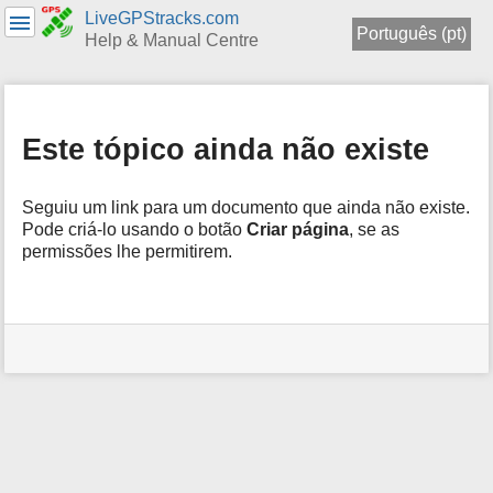
LiveGPStracks.com
Português (pt)
Help & Manual Centre
menus
and
quick
Este tópico ainda não existe
search
Seguiu um link para um documento que ainda não existe.
Pode criá-lo usando o botão
Criar página
, se as
permissões lhe permitirem.
Ferramentas
de
Utilizador