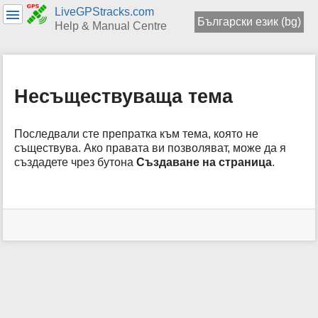
LiveGPStracks.com
Български език (bg)
Help & Manual Centre
menus
and
quick
Несъществуваща тема
search
Последвали сте препратка към тема, която не
съществува. Ако правата ви позволяват, може да я
създадете чрез бутона
Създаване на страница
.
Инструменти
за
потребители