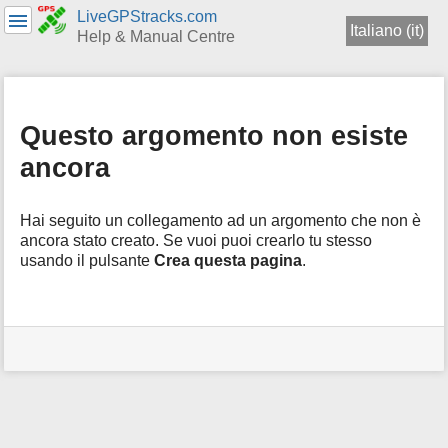
LiveGPStracks.com
Italiano (it)
Help & Manual Centre
Menu
e
Ricerca
Questo argomento non esiste
rapida
ancora
Hai seguito un collegamento ad un argomento che non è
ancora stato creato. Se vuoi puoi crearlo tu stesso
usando il pulsante
Crea questa pagina
.
Strumenti
Utente