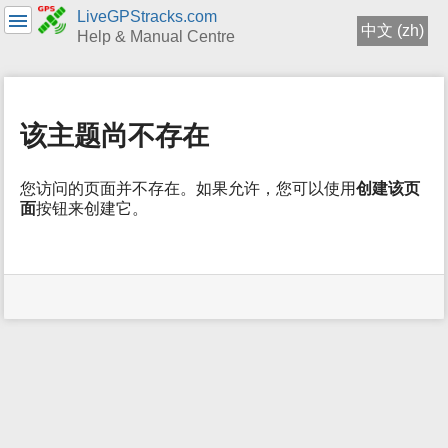
LiveGPStracks.com
中文 (zh)
Help & Manual Centre
menus
and
quick
该主题尚不存在
search
您访问的页面并不存在。如果允许，您可以使用
创建该页
面
按钮来创建它。
用
户
工
具