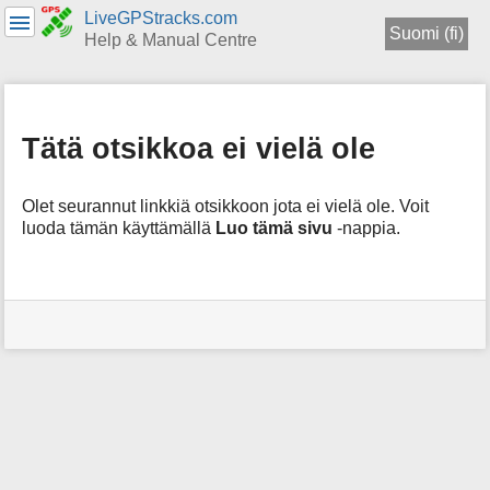
LiveGPStracks.com
Suomi (fi)
Help & Manual Centre
menus
and
quick
Tätä otsikkoa ei vielä ole
search
Olet seurannut linkkiä otsikkoon jota ei vielä ole. Voit
luoda tämän käyttämällä
Luo tämä sivu
-nappia.
Käyttäjän
työkalut