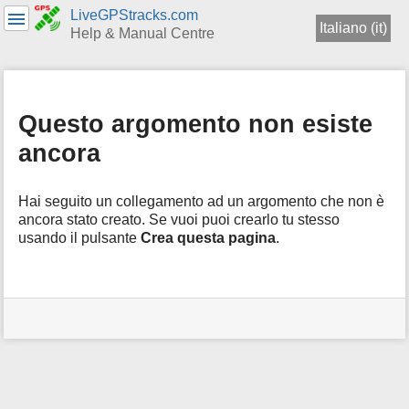
LiveGPStracks.com
Italiano (it)
Help & Manual Centre
Menu
e
Ricerca
Questo argomento non esiste
rapida
ancora
Hai seguito un collegamento ad un argomento che non è
ancora stato creato. Se vuoi puoi crearlo tu stesso
usando il pulsante
Crea questa pagina
.
Strumenti
Utente