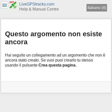
LiveGPStracks.com
Italiano (it)
Help & Manual Centre
Menu
e
Ricerca
Questo argomento non esiste
rapida
ancora
Hai seguito un collegamento ad un argomento che non è
ancora stato creato. Se vuoi puoi crearlo tu stesso
usando il pulsante
Crea questa pagina
.
Strumenti
Utente