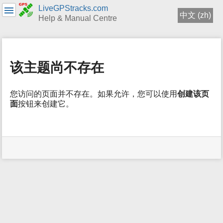
LiveGPStracks.com
中文 (zh)
Help & Manual Centre
menus
and
quick
该主题尚不存在
search
您访问的页面并不存在。如果允许，您可以使用
创建该页
面
按钮来创建它。
用
户
工
具