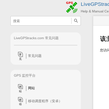
LiveGPStra
Help & Manual Ce
menus
quick
search
and
quick
search
该
LiveGPStracks.com 常见问题
您访
常
常见问题
见
GPS 监控平台
网
网站
站
移
移动调度程序（安卓）
动