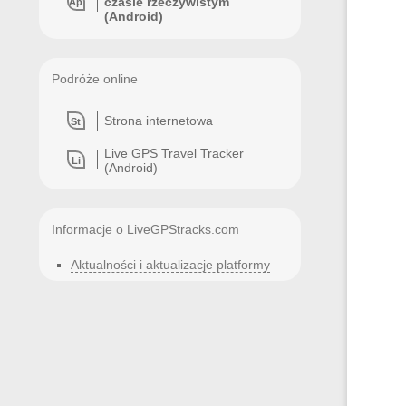
czasie rzeczywistym
Ap
(Android)
Podróże online
Strona internetowa
St
Live GPS Travel Tracker
Li
(Android)
Informacje o LiveGPStracks.com
Aktualności i aktualizacje platformy