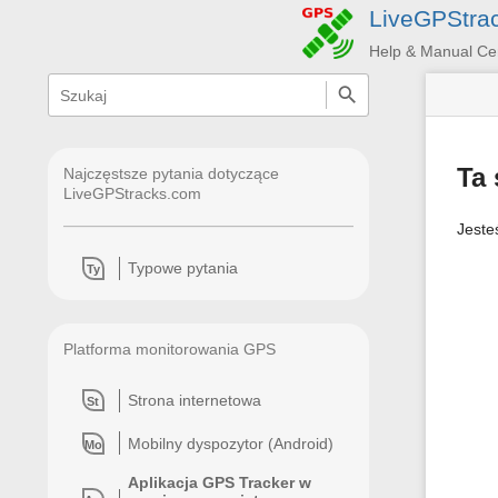
LiveGPStra
Help & Manual Ce
menus
quick
search
and
quick
search
Ta 
Najczęstsze pytania dotyczące
LiveGPStracks.com
Jeste
Typowe pytania
Ty
Platforma monitorowania GPS
Strona internetowa
St
Mobilny dyspozytor (Android)
Mo
Aplikacja GPS Tracker w