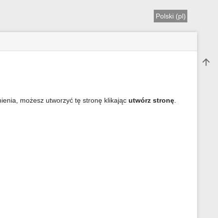
Polski (pl)
Do gó
nienia, możesz utworzyć tę stronę klikając
utwórz stronę
.