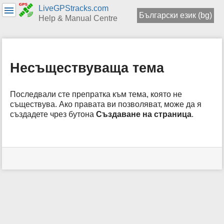
LiveGPStracks.com
Български език (bg)
Help & Manual Centre
menus
and
quick
Несъществуваща тема
search
Последвали сте препратка към тема, която не
съществува. Ако правата ви позволяват, може да я
създадете чрез бутона
Създаване на страница
.
Инструменти
за
потребители