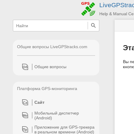
LiveGPStra
Help & Manual Ce
меню
быстрый
поиск
и
быстрый
поиск
Эт
Общие вопросы LiveGPStracks.com
Вы пе
кноп
Общие вопросы
Об
Платформа GPS-мониторинга
Сайт
Са
Мобильный диспетчер
Мо
(Android)
Приложение для GPS-трекера
Пр
в реальном времени (Android)