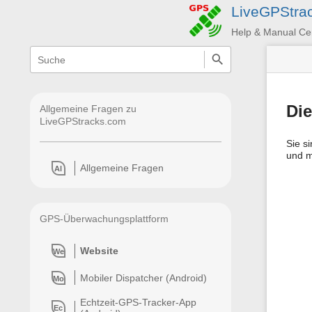
LiveGPStra
Help & Manual Ce
Navigationsmenüs
Wikiübergreifende
Schnellsuche
und
Suche
Die
Allgemeine Fragen zu
LiveGPStracks.com
Sie s
und mi
Allgemeine Fragen
Al
GPS-Überwachungsplattform
Website
We
Mobiler Dispatcher (Android)
Mo
Echtzeit-GPS-Tracker-App
Ec